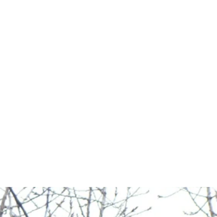
זקוקים להשכיר מנוף סל ברחובות? 
בין אם אתם זקוקים למנוף סל אדם, 
מנופי ספיידר, מנוף סל עגורן, מנופ
במנופים בקליק תוכלו לשכור את שי
להתייעצויות וקבלת הצעת מחיר להש