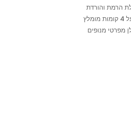
ולת הרמת והורדת
רהיטים סטנדרטית עד 4 קומות. מעל 4 קומות מומלץ
ן מפרטי מנופים