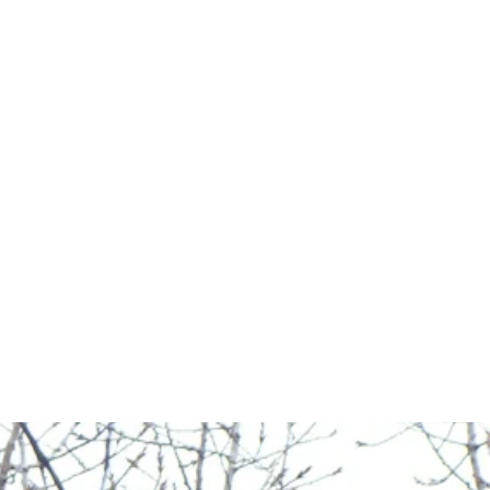
זקוקים להשכיר מנוף סל בלוד? הגעת
בין אם אתם זקוקים למנוף סל אדם, 
מנופי ספיידר, מנוף סל עגורן, מנופ
במנופים בקליק תוכלו לשכור את שי
להתייעצויות וקבלת הצעת מחיר להש