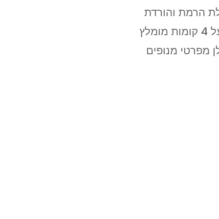
ולת הרמת והורדת
רהיטים סטנדרטית עד 4 קומות. מעל 4 קומות מומלץ
ן מפרטי מנופים