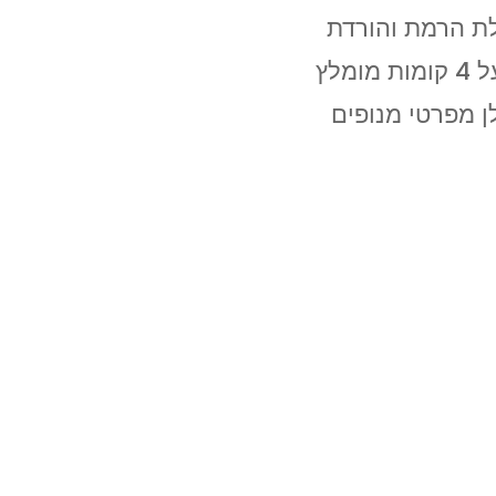
ולת הרמת והורדת
רהיטים סטנדרטית עד 4 קומות. מעל 4 קומות מומלץ
ן מפרטי מנופים