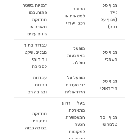
מנוף סל
זמניות בשטח
מחובר
נייד
פתוח, כמו
למשאית או
(מנוף על
תחזוקת
רכב ייעודי
רכב)
תאורה או
גיזום עצים
עבודה בתוך
מופעל
מנוף סל
מבנים, שקט
באמצעות
חשמלי
וידידותי
סוללה
לסביבה
מופעל על
עבודות
מנוף סל
ידי מערכת
כבדות
הידראולי
הידראולית
ובגובה רב
בעל זרוע
מתארכת
תחזוקה
מנוף סל
המאפשרת
ותיקונים
טלסקופי
הגעה
בגובה גבוה
למקומות
מרוחקים